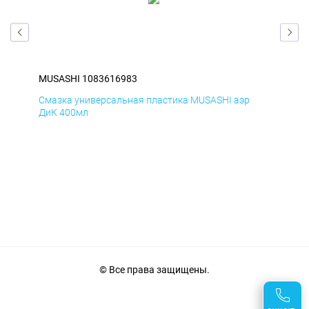
MUSASHI 1083616983
MUS
Смазка универсальная пластика MUSASHI аэр
Сма
ДиК 400мл
ПхВ
© Все права защищены.