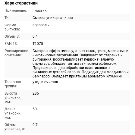
Характеристики
Применение:
пластик
Тип:
Смазка универсальная
Форма
аэрозоль
выпуска:
Объём, л:
0.4
EAN-13:
T1075
Расширенное
Быстро и эффективно удаляет пыль, грязь, масляные и
описание:
никотиновые загрязнения. Защищает от старения и
выгорания, восстанавливает первоначальную
структуру, обладает антистатическим эффектом.
Предназначен для обработки пластиковых и
виниловых деталей салона. Подходит для молдингов и
бамперов. Обладает приятным ароматом клубники.
Товарная
уход и очистка
группа:
Высота
235
упаковки,
мм:
Длина
50
упаковки,
мм:
Объем
0.7
упаковки, л: