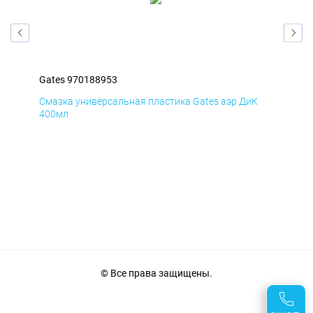
Gates 970188953
Gat
Д
Смазка универсальная пластика Gates аэр ДиК
Сма
400мл
40
© Все права защищены.