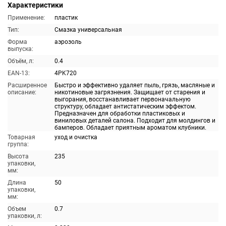
Характеристики
Применение:
пластик
Тип:
Смазка универсальная
Форма
аэрозоль
выпуска:
Объём, л:
0.4
EAN-13:
4PK720
Расширенное
Быстро и эффективно удаляет пыль, грязь, масляные и
описание:
никотиновые загрязнения. Защищает от старения и
выгорания, восстанавливает первоначальную
структуру, обладает антистатическим эффектом.
Предназначен для обработки пластиковых и
виниловых деталей салона. Подходит для молдингов и
бамперов. Обладает приятным ароматом клубники.
Товарная
уход и очистка
группа:
Высота
235
упаковки,
мм:
Длина
50
упаковки,
мм:
Объем
0.7
упаковки, л: