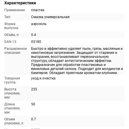
Характеристики
Применение:
пластик
Тип:
Смазка универсальная
Форма
аэрозоль
выпуска:
Объём, л:
0.4
EAN-13:
03180
Расширенное
Быстро и эффективно удаляет пыль, грязь, масляные и
описание:
никотиновые загрязнения. Защищает от старения и
выгорания, восстанавливает первоначальную
структуру, обладает антистатическим эффектом.
Предназначен для обработки пластиковых и
виниловых деталей салона. Подходит для молдингов и
бамперов. Обладает приятным ароматом клубники.
Товарная
уход и очистка
группа:
Высота
235
упаковки,
мм:
Длина
50
упаковки,
мм:
Объем
0.7
упаковки, л: