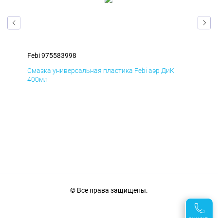
Febi 975583998
Feb
Смазка универсальная пластика Febi аэр ДиК
Сма
400мл
40
© Все права защищены.